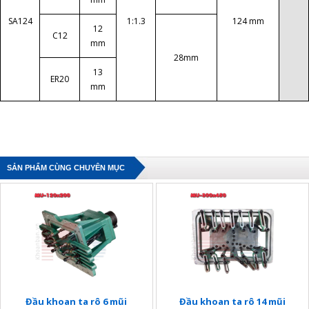
SA124
1:1.3
124 mm
12
C12
mm
28mm
13
ER20
mm
SẢN PHẨM CÙNG CHUYÊN MỤC
Đầu khoan ta rô 6 mũi
Đầu khoan ta rô 14 mũi