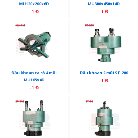
MU120x200x6D
MU300x450x14D
-1 Đ
-1 Đ
Đầu khoan ta rô 4 mũi
Đầu khoan 2 mũi ST-200
MU165x4D
-1 Đ
-1 Đ