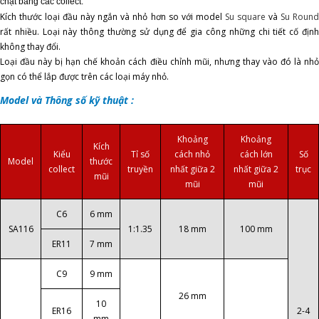
chặt bằng các collect.
Kích thước loại đầu này ngắn và nhỏ hơn so với model
Su square
và
Su Round
rất nhiều. Loại này thông thường sử dụng để gia công những chi tiết cố định
không thay đổi.
Loại đầu này bị hạn chế khoản cách điều chỉnh mũi, nhưng thay vào đó là nhỏ
gọn có thể lắp được trên các loại máy nhỏ.
Model và Thông số kỹ thuật :
Khoảng
Khoảng
Kích
Kiểu
Tỉ số
cách nhỏ
cách lớn
Số
Model
thước
collect
truyền
nhất giữa 2
nhất giữa 2
trục
mũi
mũi
mũi
C6
6 mm
SA116
1:1.35
18 mm
100 mm
ER11
7 mm
C9
9 mm
26 mm
10
ER16
2-4
mm