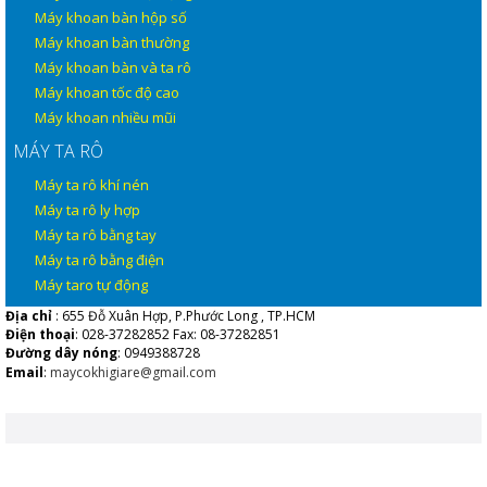
Máy khoan bàn hộp số
Máy khoan bàn thường
Máy khoan bàn và ta rô
Máy khoan tốc độ cao
Máy khoan nhiều mũi
MÁY TA RÔ
Máy ta rô khí nén
Máy ta rô ly hợp
Máy ta rô bằng tay
Máy ta rô bằng điện
Máy taro tự động
Địa chỉ
: 655 Đỗ Xuân Hợp, P.Phước Long , TP.HCM
Điện thoại
: 028-37282852 Fax: 08-37282851
Đường dây nóng
: 0949388728
Email
:
maycokhigiare@gmail.com