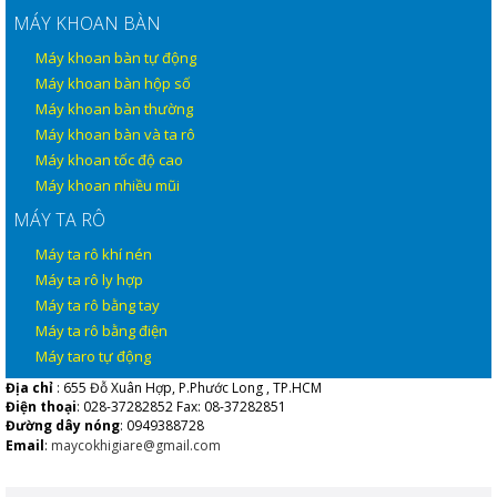
MÁY KHOAN BÀN
Máy khoan bàn tự động
Máy khoan bàn hộp số
Máy khoan bàn thường
Máy khoan bàn và ta rô
Máy khoan tốc độ cao
Máy khoan nhiều mũi
MÁY TA RÔ
Máy ta rô khí nén
Máy ta rô ly hợp
Máy ta rô bằng tay
Máy ta rô bằng điện
Máy taro tự động
Địa chỉ
: 655 Đỗ Xuân Hợp, P.Phước Long , TP.HCM
Điện thoại
: 028-37282852 Fax: 08-37282851
Đường dây nóng
: 0949388728
Email
:
maycokhigiare@gmail.com