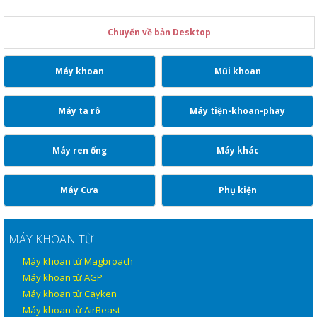
Chuyển về bản Desktop
Máy khoan
Mũi khoan
Máy ta rô
Máy tiện-khoan-phay
Máy ren ống
Máy khác
Máy Cưa
Phụ kiện
MÁY KHOAN TỪ
Máy khoan từ Magbroach
Máy khoan từ AGP
Máy khoan từ Cayken
Máy khoan từ AirBeast