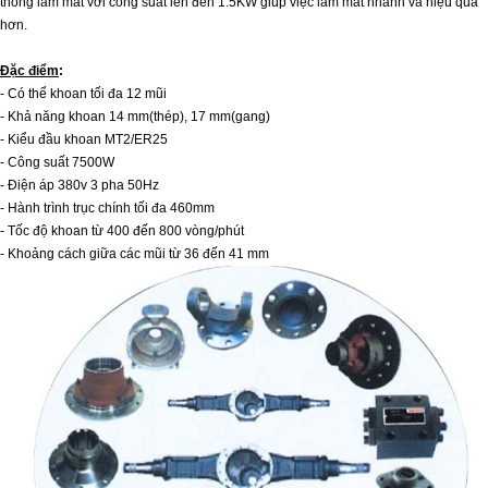
thống làm mát với công suất lên đến 1.5KW giúp việc làm mát nhanh và hiệu quả
hơn.
Đặc điểm
:
- Có thể khoan tối đa 12 mũi
- Khả năng khoan 14 mm(thép), 17 mm(gang)
- Kiểu đầu khoan MT2/ER25
- Công suất 7500W
- Điện áp 380v 3 pha 50Hz
- Hành trình trục chính tối đa 460mm
- Tốc độ khoan từ 400 đến 800 vòng/phút
- Khoảng cách giữa các mũi từ 36 đến 41 mm