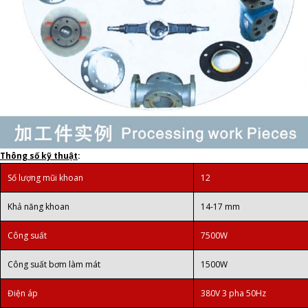
Thông số kỹ thuật
:
Số lượng mũi khoan
12
Khả năng khoan
14-17 mm
Công suất
7500W
Công suất bơm làm mát
1500W
Điện áp
380V 3 pha 50Hz