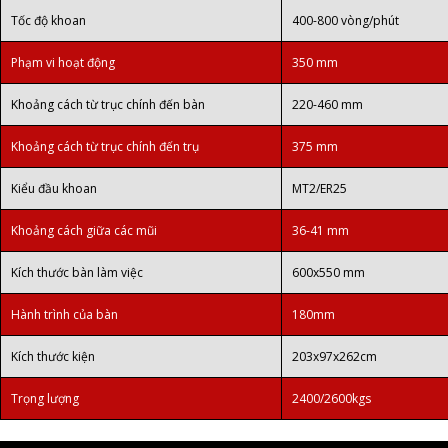
Tốc độ khoan
400-800 vòng/phút
Phạm vi hoạt động
350 mm
Khoảng cách từ trục chính đến bàn
220-460 mm
Khoảng cách từ trục chính đến trụ
375 mm
Kiểu đầu khoan
MT2/ER25
Khoảng cách giữa các mũi
36-41 mm
Kích thước bàn làm việc
600x550 mm
Hành trình của bàn
180mm
Kích thước kiện
203x97x262cm
Trọng lượng
2400/2600kgs