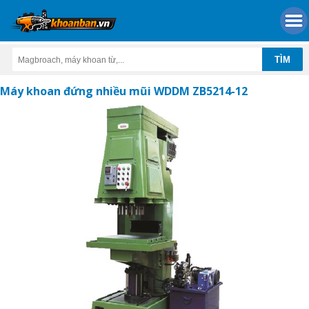
Máy khoan đứng nhiều mũi WDDM ZB5214-12