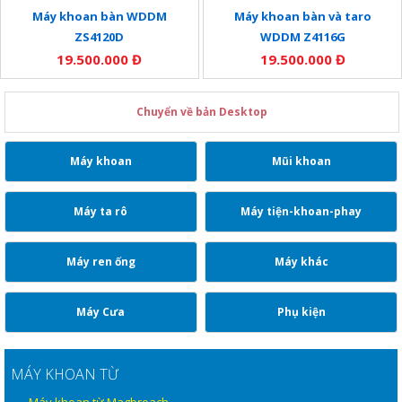
Máy khoan bàn WDDM
Máy khoan bàn và taro
ZS4120D
WDDM Z4116G
19.500.000 Đ
19.500.000 Đ
Chuyển về bản Desktop
Máy khoan
Mũi khoan
Máy ta rô
Máy tiện-khoan-phay
Máy ren ống
Máy khác
Máy Cưa
Phụ kiện
MÁY KHOAN TỪ
Máy khoan từ Magbroach