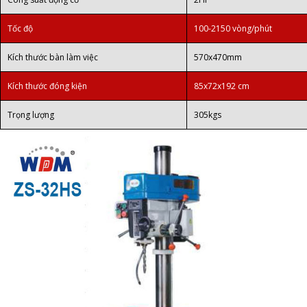
Tốc độ
100-2150 vòng/phút
Kích thước bàn làm việc
570x470mm
Kích thước đóng kiện
85x72x192 cm
Trọng lượng
305kgs