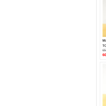
Mũ
TC
65
6