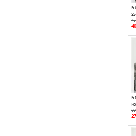
Mũ
26
45
4
Mũ
HS
30
2