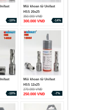
nifast
Mũi khoan từ Unifast
HSS 20x25
350.000 VNĐ
-10%
-14%
300.000 VNĐ
nifast
Mũi khoan từ Unifast
HSS 12x25
270.000 VNĐ
-10%
-7%
250.000 VNĐ