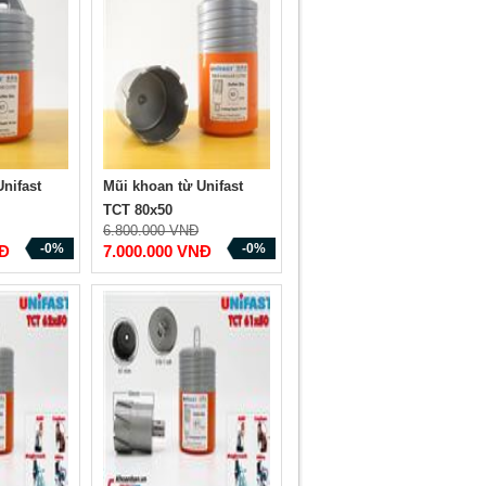
nifast
Mũi khoan từ Unifast
TCT 80x50
6.800.000 VNĐ
-0%
-0%
NĐ
7.000.000 VNĐ