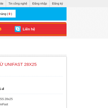
ite
Tin công nghệ
Đăng nhập
Đăng ký
hàng (
0
)
8
Liên hệ
Ừ UNIFAST 28X25
1 đ
SS 28x25
niFast