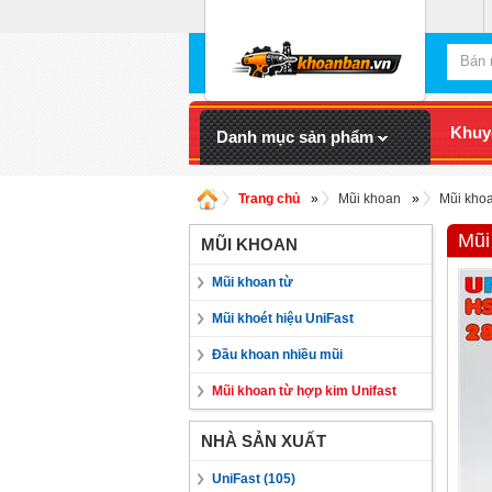
Khuy
Danh mục sản phẩm
Trang chủ
»
Mũi khoan
»
Mũi khoa
Mũi
MŨI KHOAN
Mũi khoan từ
Mũi khoét hiệu UniFast
Đầu khoan nhiều mũi
Mũi khoan từ hợp kim Unifast
NHÀ SẢN XUẤT
UniFast (105)