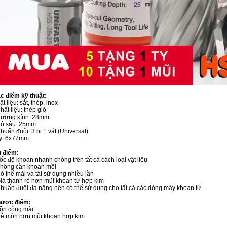
c điểm kỹ thuật:
ật liệu: sắt, thép, inox
Chất liệu: thép gió
Đường kính: 28mm
Độ sâu: 25mm
Chuẩn đuôi: 3 bi 1 vát (Universal)
Ty: 6x77mm
 điểm:
Tốc độ khoan nhanh chóng trên tất cả cách loại vật liệu
Không cần khoan mồi
Có thể mài và tái sử dụng nhiều lần
Giá thành rẻ hơn mũi khoan từ hợp kim
Chuẩn đuôi đa năng nên có thể sử dụng cho tất cả các dòng máy khoan từ
ược điểm:
Tồn công mài
Dễ mòn hơn mũi khoan hợp kim