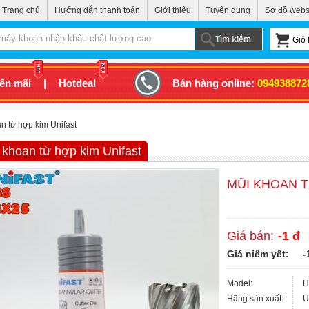
Trang chủ
Hướng dẫn thanh toán
Giới thiệu
Tuyển dụng
Sơ đồ webs
Giỏ 
ến mãi
|
Hotdeal
Bán hàng online:
094938872
n từ hợp kim Unifast
 khoan từ hợp kim Unifast
MŨI KHOAN T
Giá bán:
-1 đ
Giá niêm yết:
-
Model:
H
Hãng sản xuất:
U