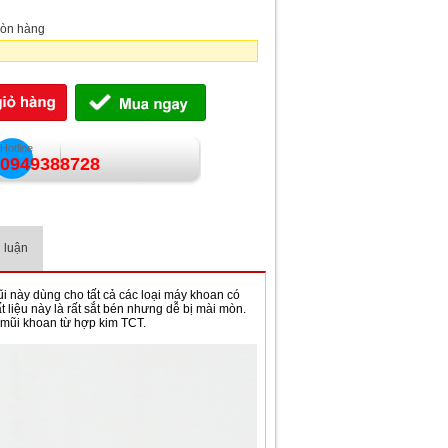
òn hàng
Hotline
0949388728
 luận
ũi này dùng cho tất cả các loại máy khoan có
 liệu này là rất sắt bén nhưng dễ bị mài mòn.
i mũi khoan từ hợp kim TCT.