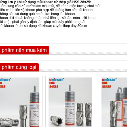
ững lưu ý khi sử dụng mũi khoan từ thép gió HSS 28x25:
Luôn cung cấp đủ nước làm mát mũi, để tránh hiện tượng chai mũi
Điều chỉnh tốc độ khoan phù hợp để không làm bể mũi khoan
Không cần sử dụng quá nhiều lực trong lúc khoan
Khoan dứt khoát không nhấp nhả liên tục sẽ làm mòn lưỡi khoan
Bắt buộc phải gắn ty định tâm giúp mũi đẩy phôi ra ngoài
Mũi khoan từ chỉ sử dụng để khoan xuyên thép dày 30mm
 phẩm nên mua kèm
 phẩm cùng loại