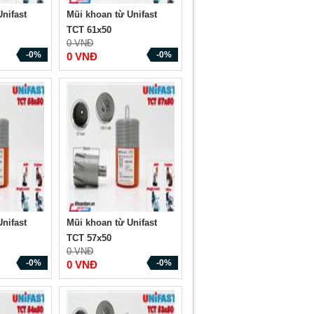
nifast
Mũi khoan từ Unifast
TCT 61x50
0 VNĐ
-0%
-0%
0 VNĐ
nifast
Mũi khoan từ Unifast
TCT 57x50
0 VNĐ
-0%
-0%
0 VNĐ