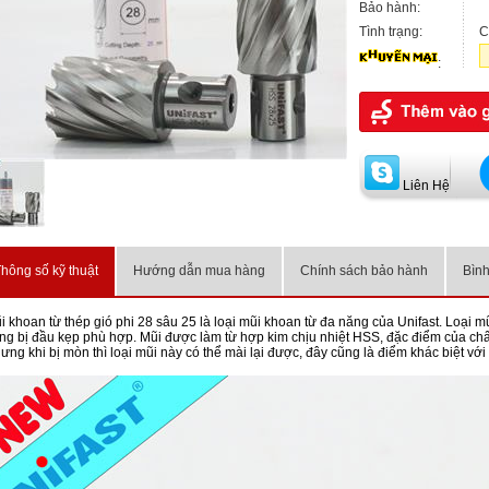
Bảo hành:
Tình trạng:
C
:
Liên Hệ
hông số kỹ thuật
Hướng dẫn mua hàng
Chính sách bảo hành
Bình
i khoan từ thép gió phi 28 sâu 25 là loại mũi khoan từ đa năng của Unifast. Loại m
ang bị đầu kẹp phù hợp. Mũi được làm từ hợp kim chịu nhiệt HSS, đặc điểm của chất
ưng khi bị mòn thì loại mũi này có thể mài lại được, đây cũng là điểm khác biệt vớ