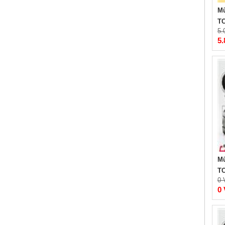
Mũ
TC
5.
5
Mũ
TC
0
0